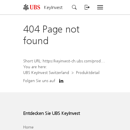
KeyInvest
404 Page not
found
Short URL:
https://keyinvest-ch.ubs.com/produkt/detail/index/isin/CH1575320978
You are here:
UBS KeyInvest Switzerland
Produktdetail
Folgen Sie uns auf
Entdecken Sie UBS KeyInvest
Home