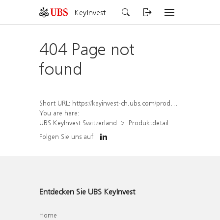
KeyInvest
404 Page not
found
Short URL:
https://keyinvest-ch.ubs.com/produkt/detail/index/isin/CH1575326520
You are here:
UBS KeyInvest Switzerland
Produktdetail
Folgen Sie uns auf
Entdecken Sie UBS KeyInvest
Home