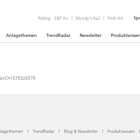
Rating:
S&P A+
|
Moody’s Aa2
|
Fitch AA
Sp
Anlagethemen
TrendRadar
Newsletter
Produktwisse
x/isin/CH1575326579
lagethemen
|
TrendRadar
|
Blog & Newsletter
|
Produktwissen
|