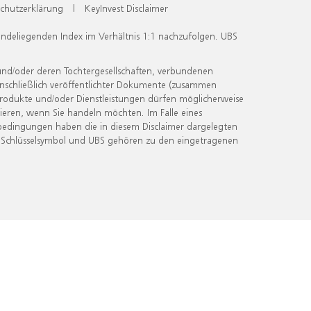
chutzerklärung
|
KeyInvest Disclaimer
undeliegenden Index im Verhältnis 1:1 nachzufolgen. UBS
und/oder deren Tochtergesellschaften, verbundenen
inschließlich veröffentlichter Dokumente (zusammen
 Produkte und/oder Dienstleistungen dürfen möglicherweise
ieren, wenn Sie handeln möchten. Im Falle eines
bedingungen haben die in diesem Disclaimer dargelegten
 Schlüsselsymbol und UBS gehören zu den eingetragenen