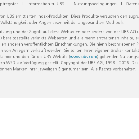
ptregister
|
Information zu UBS
|
Nutzungsbedingungen
|
Datens
 von UBS emittierten Index-Produkten. Diese Produkte versuchen den zugr
, Vollständigkeit oder Angemessenheit der angewandten Methodik.
Nutzung und der Zugriff auf diese Webseiten oder andere von der UBS AG 
eitgestellte verlinkte Webseiten und alle hierin enthaltenen Inhalte, e
allen anderen veröffentlichten Einschränkungen. Die hierin beschriebenen
n von Anlegern verkauft werden. Sie sollten Ihren eigenen Broker kontakt
laimer und den für die UBS-Website (
www.ubs.com
) geltenden Nutzungs
h WSD zur Verfügung gestellt. Copyright der UBS AG, 1998 - 2026. Das
nen Marken ihrer jeweiligen Eigentümer sein. Alle Rechte vorbehalten.