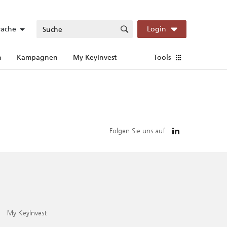
rache
Login
n
Kampagnen
My KeyInvest
Tools
Folgen Sie uns auf
My KeyInvest