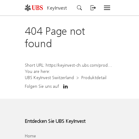
KeyInvest
404 Page not
found
Short URL:
https://keyinvest-ch.ubs.com/produkt/detail/index/isin/CH1575327858
You are here:
UBS KeyInvest Switzerland
Produktdetail
Folgen Sie uns auf
Entdecken Sie UBS KeyInvest
Home