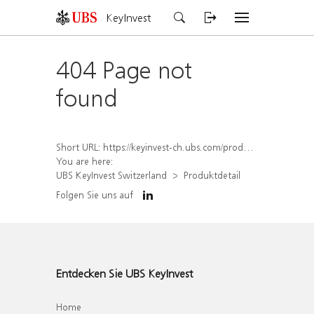
KeyInvest
404 Page not
found
Short URL:
https://keyinvest-ch.ubs.com/produkt/detail/index/isin/CH1575328690
You are here:
UBS KeyInvest Switzerland
Produktdetail
Folgen Sie uns auf
Entdecken Sie UBS KeyInvest
Home