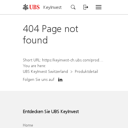
KeyInvest
404 Page not
found
Short URL:
https://keyinvest-ch.ubs.com/produkt/detail/index/isin/CH1575333096
You are here:
UBS KeyInvest Switzerland
Produktdetail
Folgen Sie uns auf
Entdecken Sie UBS KeyInvest
Home