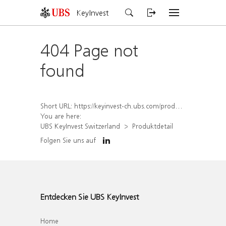
KeyInvest
404 Page not
found
Short URL:
https://keyinvest-ch.ubs.com/produkt/detail/index/isin/CH1575333351
You are here:
UBS KeyInvest Switzerland
Produktdetail
Folgen Sie uns auf
Entdecken Sie UBS KeyInvest
Home