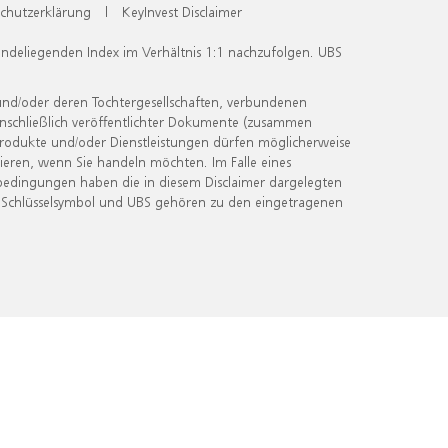
chutzerklärung
|
KeyInvest Disclaimer
undeliegenden Index im Verhältnis 1:1 nachzufolgen. UBS
und/oder deren Tochtergesellschaften, verbundenen
inschließlich veröffentlichter Dokumente (zusammen
 Produkte und/oder Dienstleistungen dürfen möglicherweise
ieren, wenn Sie handeln möchten. Im Falle eines
bedingungen haben die in diesem Disclaimer dargelegten
 Schlüsselsymbol und UBS gehören zu den eingetragenen