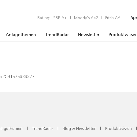
Rating:
S&P A+
|
Moody’s Aa2
|
Fitch AA
Sp
Anlagethemen
TrendRadar
Newsletter
Produktwisse
x/isin/CH1575333377
lagethemen
|
TrendRadar
|
Blog & Newsletter
|
Produktwissen
|