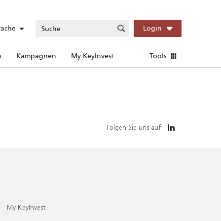
rache
Login
n
Kampagnen
My KeyInvest
Tools
Folgen Sie uns auf
My KeyInvest