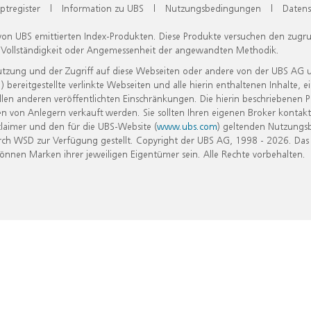
ptregister
|
Information zu UBS
|
Nutzungsbedingungen
|
Datens
 von UBS emittierten Index-Produkten. Diese Produkte versuchen den zugr
, Vollständigkeit oder Angemessenheit der angewandten Methodik.
Nutzung und der Zugriff auf diese Webseiten oder andere von der UBS AG 
eitgestellte verlinkte Webseiten und alle hierin enthaltenen Inhalte, e
allen anderen veröffentlichten Einschränkungen. Die hierin beschriebenen
n von Anlegern verkauft werden. Sie sollten Ihren eigenen Broker kontakt
laimer und den für die UBS-Website (
www.ubs.com
) geltenden Nutzungs
h WSD zur Verfügung gestellt. Copyright der UBS AG, 1998 - 2026. Das
nen Marken ihrer jeweiligen Eigentümer sein. Alle Rechte vorbehalten.