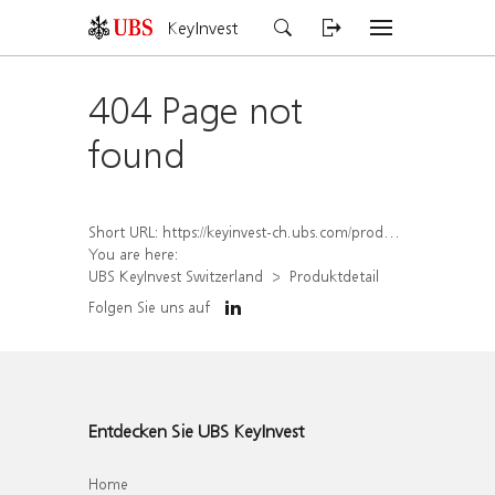
KeyInvest
404 Page not
found
Short URL:
https://keyinvest-ch.ubs.com/produkt/detail/index/isin/CH1575333765
You are here:
UBS KeyInvest Switzerland
Produktdetail
Folgen Sie uns auf
Entdecken Sie UBS KeyInvest
Home