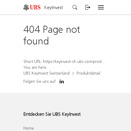
KeyInvest
404 Page not
found
Short URL:
https://keyinvest-ch.ubs.com/produkt/detail/index/isin/CH1575338483
You are here:
UBS KeyInvest Switzerland
Produktdetail
Folgen Sie uns auf
Entdecken Sie UBS KeyInvest
Home