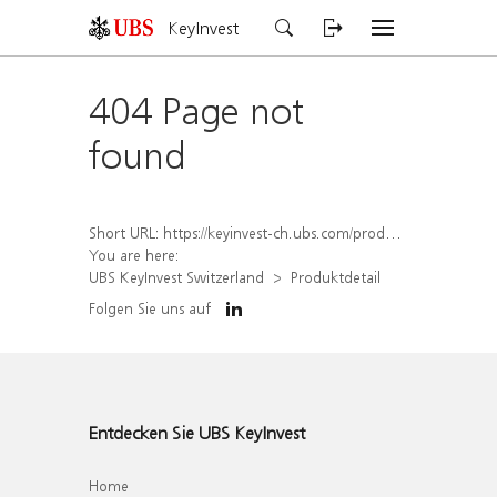
KeyInvest
404 Page not
found
Short URL:
https://keyinvest-ch.ubs.com/produkt/detail/index/isin/CH1575338822
You are here:
UBS KeyInvest Switzerland
Produktdetail
Folgen Sie uns auf
Entdecken Sie UBS KeyInvest
Home