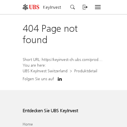
KeyInvest
404 Page not
found
Short URL:
https://keyinvest-ch.ubs.com/produkt/detail/index/isin/CH1575339622
You are here:
UBS KeyInvest Switzerland
Produktdetail
Folgen Sie uns auf
Entdecken Sie UBS KeyInvest
Home