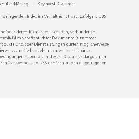
chutzerklärung
|
KeyInvest Disclaimer
undeliegenden Index im Verhältnis 1:1 nachzufolgen. UBS
und/oder deren Tochtergesellschaften, verbundenen
inschließlich veröffentlichter Dokumente (zusammen
 Produkte und/oder Dienstleistungen dürfen möglicherweise
ieren, wenn Sie handeln möchten. Im Falle eines
bedingungen haben die in diesem Disclaimer dargelegten
 Schlüsselsymbol und UBS gehören zu den eingetragenen