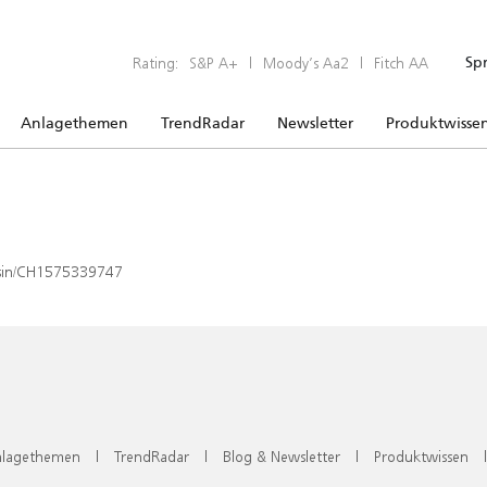
Rating:
S&P A+
|
Moody’s Aa2
|
Fitch AA
Sp
Anlagethemen
TrendRadar
Newsletter
Produktwisse
x/isin/CH1575339747
lagethemen
|
TrendRadar
|
Blog & Newsletter
|
Produktwissen
|