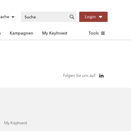
rache
Login
n
Kampagnen
My KeyInvest
Tools
Folgen Sie uns auf
My KeyInvest