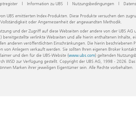
ptregister
|
Information zu UBS
|
Nutzungsbedingungen
|
Datens
 von UBS emittierten Index-Produkten. Diese Produkte versuchen den zugr
, Vollständigkeit oder Angemessenheit der angewandten Methodik.
Nutzung und der Zugriff auf diese Webseiten oder andere von der UBS AG 
eitgestellte verlinkte Webseiten und alle hierin enthaltenen Inhalte, e
allen anderen veröffentlichten Einschränkungen. Die hierin beschriebenen
n von Anlegern verkauft werden. Sie sollten Ihren eigenen Broker kontakt
laimer und den für die UBS-Website (
www.ubs.com
) geltenden Nutzungs
h WSD zur Verfügung gestellt. Copyright der UBS AG, 1998 - 2026. Das
nen Marken ihrer jeweiligen Eigentümer sein. Alle Rechte vorbehalten.