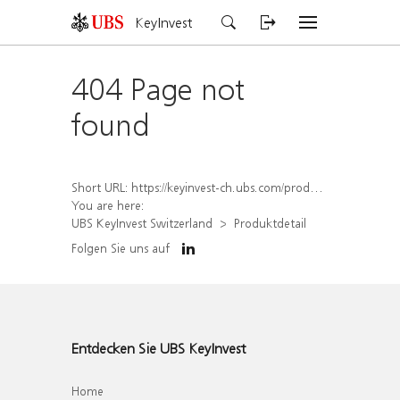
KeyInvest
404 Page not
found
Short URL:
https://keyinvest-ch.ubs.com/produkt/detail/index/isin/CH1575339754
You are here:
UBS KeyInvest Switzerland
Produktdetail
Folgen Sie uns auf
Entdecken Sie UBS KeyInvest
Home