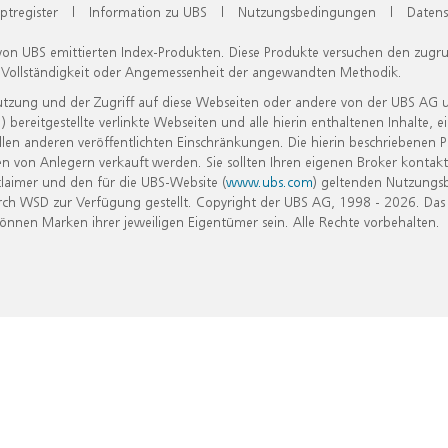
ptregister
|
Information zu UBS
|
Nutzungsbedingungen
|
Datens
 von UBS emittierten Index-Produkten. Diese Produkte versuchen den zugr
, Vollständigkeit oder Angemessenheit der angewandten Methodik.
Nutzung und der Zugriff auf diese Webseiten oder andere von der UBS AG 
eitgestellte verlinkte Webseiten und alle hierin enthaltenen Inhalte, e
allen anderen veröffentlichten Einschränkungen. Die hierin beschriebenen
n von Anlegern verkauft werden. Sie sollten Ihren eigenen Broker kontakt
laimer und den für die UBS-Website (
www.ubs.com
) geltenden Nutzungs
h WSD zur Verfügung gestellt. Copyright der UBS AG, 1998 - 2026. Das
nen Marken ihrer jeweiligen Eigentümer sein. Alle Rechte vorbehalten.