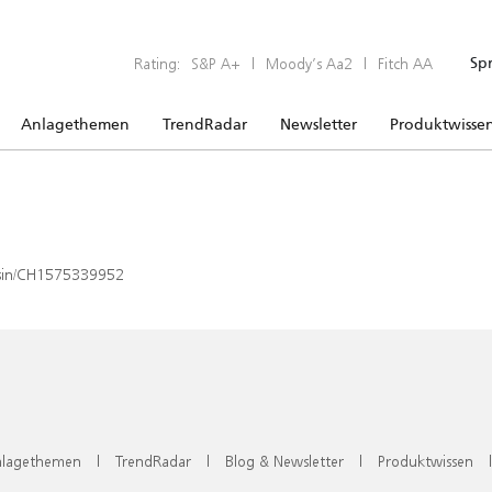
Rating:
S&P A+
|
Moody’s Aa2
|
Fitch AA
Sp
Anlagethemen
TrendRadar
Newsletter
Produktwisse
x/isin/CH1575339952
lagethemen
|
TrendRadar
|
Blog & Newsletter
|
Produktwissen
|