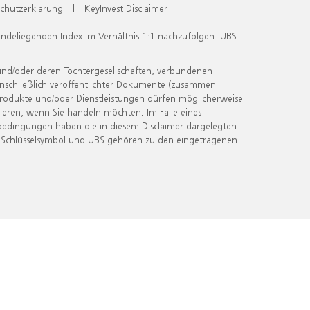
chutzerklärung
|
KeyInvest Disclaimer
undeliegenden Index im Verhältnis 1:1 nachzufolgen. UBS
und/oder deren Tochtergesellschaften, verbundenen
inschließlich veröffentlichter Dokumente (zusammen
 Produkte und/oder Dienstleistungen dürfen möglicherweise
ieren, wenn Sie handeln möchten. Im Falle eines
bedingungen haben die in diesem Disclaimer dargelegten
 Schlüsselsymbol und UBS gehören zu den eingetragenen