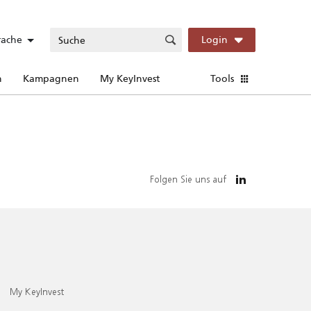
rache
Login
n
Kampagnen
My KeyInvest
Tools
Folgen Sie uns auf
My KeyInvest