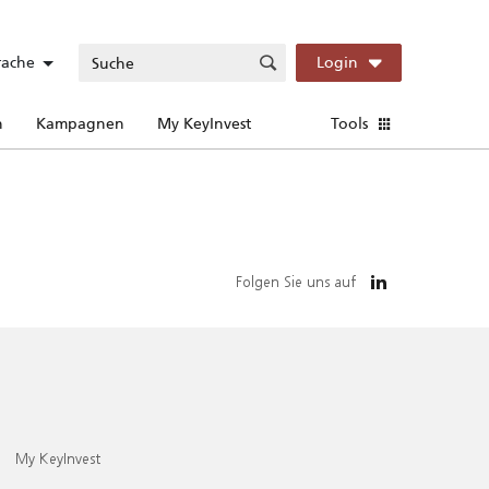
rache
Login
n
Kampagnen
My KeyInvest
Tools
Folgen Sie uns auf
My KeyInvest