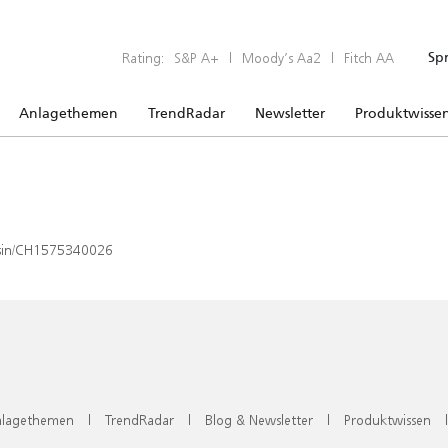
Rating:
S&P A+
|
Moody’s Aa2
|
Fitch AA
Sp
Anlagethemen
TrendRadar
Newsletter
Produktwisse
x/isin/CH1575340026
lagethemen
|
TrendRadar
|
Blog & Newsletter
|
Produktwissen
|