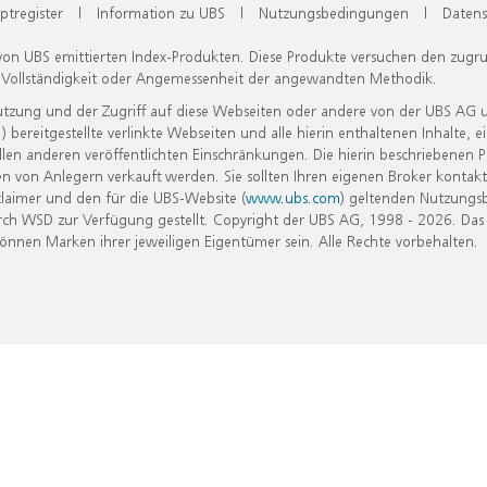
ptregister
|
Information zu UBS
|
Nutzungsbedingungen
|
Datens
 von UBS emittierten Index-Produkten. Diese Produkte versuchen den zugr
, Vollständigkeit oder Angemessenheit der angewandten Methodik.
Nutzung und der Zugriff auf diese Webseiten oder andere von der UBS AG 
eitgestellte verlinkte Webseiten und alle hierin enthaltenen Inhalte, e
allen anderen veröffentlichten Einschränkungen. Die hierin beschriebenen
n von Anlegern verkauft werden. Sie sollten Ihren eigenen Broker kontakt
laimer und den für die UBS-Website (
www.ubs.com
) geltenden Nutzungs
h WSD zur Verfügung gestellt. Copyright der UBS AG, 1998 - 2026. Das
nen Marken ihrer jeweiligen Eigentümer sein. Alle Rechte vorbehalten.