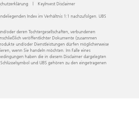
chutzerklärung
|
KeyInvest Disclaimer
undeliegenden Index im Verhältnis 1:1 nachzufolgen. UBS
und/oder deren Tochtergesellschaften, verbundenen
inschließlich veröffentlichter Dokumente (zusammen
 Produkte und/oder Dienstleistungen dürfen möglicherweise
ieren, wenn Sie handeln möchten. Im Falle eines
bedingungen haben die in diesem Disclaimer dargelegten
 Schlüsselsymbol und UBS gehören zu den eingetragenen