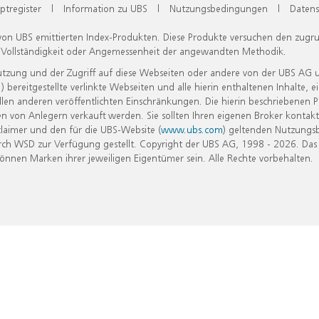
ptregister
|
Information zu UBS
|
Nutzungsbedingungen
|
Datens
 von UBS emittierten Index-Produkten. Diese Produkte versuchen den zugr
, Vollständigkeit oder Angemessenheit der angewandten Methodik.
Nutzung und der Zugriff auf diese Webseiten oder andere von der UBS AG 
eitgestellte verlinkte Webseiten und alle hierin enthaltenen Inhalte, e
allen anderen veröffentlichten Einschränkungen. Die hierin beschriebenen
n von Anlegern verkauft werden. Sie sollten Ihren eigenen Broker kontakt
laimer und den für die UBS-Website (
www.ubs.com
) geltenden Nutzungs
h WSD zur Verfügung gestellt. Copyright der UBS AG, 1998 - 2026. Das
nen Marken ihrer jeweiligen Eigentümer sein. Alle Rechte vorbehalten.