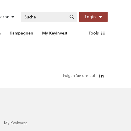
rache
Login
n
Kampagnen
My KeyInvest
Tools
Folgen Sie uns auf
My KeyInvest