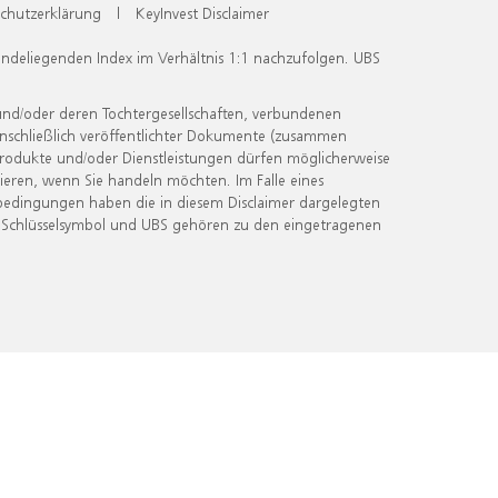
chutzerklärung
|
KeyInvest Disclaimer
undeliegenden Index im Verhältnis 1:1 nachzufolgen. UBS
und/oder deren Tochtergesellschaften, verbundenen
inschließlich veröffentlichter Dokumente (zusammen
 Produkte und/oder Dienstleistungen dürfen möglicherweise
ieren, wenn Sie handeln möchten. Im Falle eines
bedingungen haben die in diesem Disclaimer dargelegten
 Schlüsselsymbol und UBS gehören zu den eingetragenen