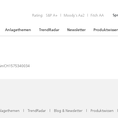
Rating:
S&P A+
|
Moody’s Aa2
|
Fitch AA
Sp
Anlagethemen
TrendRadar
Newsletter
Produktwisse
x/isin/CH1575340034
lagethemen
|
TrendRadar
|
Blog & Newsletter
|
Produktwissen
|