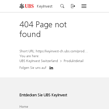
KeyInvest
404 Page not
found
Short URL:
https://keyinvest-ch.ubs.com/produkt/detail/index/isin/CH1575340117
You are here:
UBS KeyInvest Switzerland
Produktdetail
Folgen Sie uns auf
Entdecken Sie UBS KeyInvest
Home