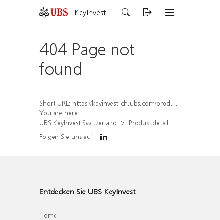
KeyInvest
404 Page not
found
Short URL:
https://keyinvest-ch.ubs.com/produkt/detail/index/isin/CH1575340273
You are here:
UBS KeyInvest Switzerland
Produktdetail
Folgen Sie uns auf
Entdecken Sie UBS KeyInvest
Home