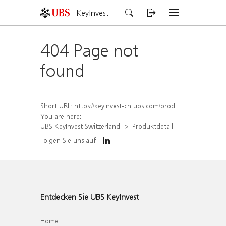
KeyInvest
404 Page not
found
Short URL:
https://keyinvest-ch.ubs.com/produkt/detail/index/isin/CH1575340281
You are here:
UBS KeyInvest Switzerland
Produktdetail
Folgen Sie uns auf
Entdecken Sie UBS KeyInvest
Home