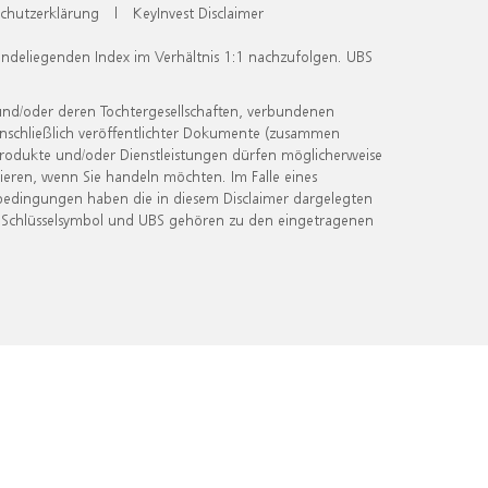
chutzerklärung
|
KeyInvest Disclaimer
undeliegenden Index im Verhältnis 1:1 nachzufolgen. UBS
und/oder deren Tochtergesellschaften, verbundenen
inschließlich veröffentlichter Dokumente (zusammen
 Produkte und/oder Dienstleistungen dürfen möglicherweise
ieren, wenn Sie handeln möchten. Im Falle eines
bedingungen haben die in diesem Disclaimer dargelegten
 Schlüsselsymbol und UBS gehören zu den eingetragenen