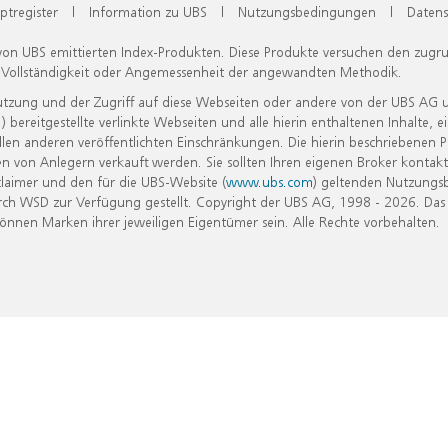
ptregister
|
Information zu UBS
|
Nutzungsbedingungen
|
Datens
 von UBS emittierten Index-Produkten. Diese Produkte versuchen den zugr
, Vollständigkeit oder Angemessenheit der angewandten Methodik.
Nutzung und der Zugriff auf diese Webseiten oder andere von der UBS AG 
eitgestellte verlinkte Webseiten und alle hierin enthaltenen Inhalte, e
allen anderen veröffentlichten Einschränkungen. Die hierin beschriebenen
n von Anlegern verkauft werden. Sie sollten Ihren eigenen Broker kontakt
laimer und den für die UBS-Website (
www.ubs.com
) geltenden Nutzungs
h WSD zur Verfügung gestellt. Copyright der UBS AG, 1998 - 2026. Das
nen Marken ihrer jeweiligen Eigentümer sein. Alle Rechte vorbehalten.