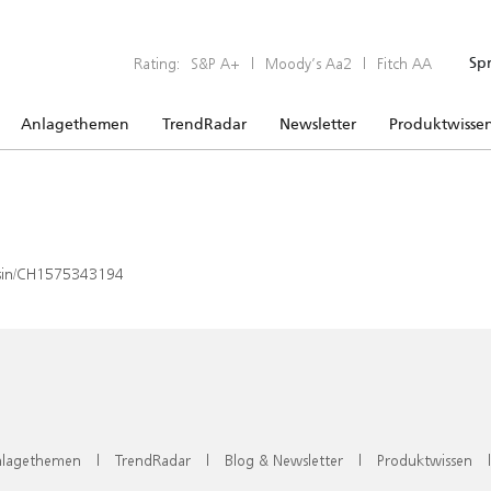
Rating:
S&P A+
|
Moody’s Aa2
|
Fitch AA
Sp
Anlagethemen
TrendRadar
Newsletter
Produktwisse
x/isin/CH1575343194
lagethemen
|
TrendRadar
|
Blog & Newsletter
|
Produktwissen
|