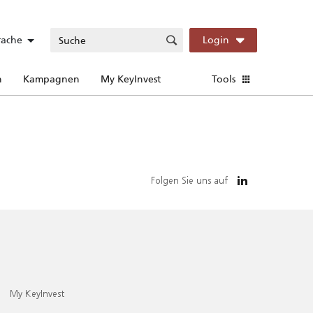
rache
Login
n
Kampagnen
My KeyInvest
Tools
Folgen Sie uns auf
My KeyInvest