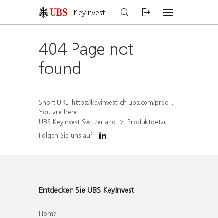
KeyInvest
404 Page not
found
Short URL:
https://keyinvest-ch.ubs.com/produkt/detail/index/isin/CH1575344515
You are here:
UBS KeyInvest Switzerland
Produktdetail
Folgen Sie uns auf
Entdecken Sie UBS KeyInvest
Home