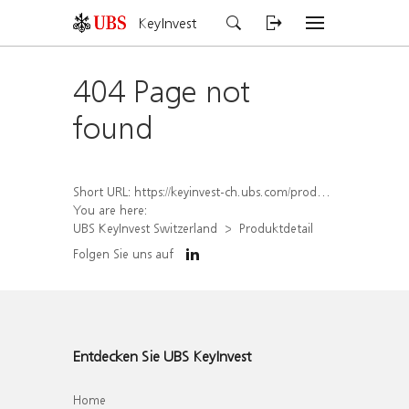
KeyInvest
404 Page not
found
Short URL:
https://keyinvest-ch.ubs.com/produkt/detail/index/isin/CH1575344598
You are here:
UBS KeyInvest Switzerland
Produktdetail
Folgen Sie uns auf
Entdecken Sie UBS KeyInvest
Home