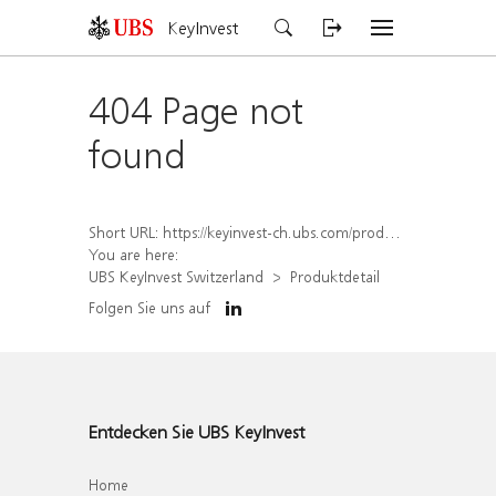
KeyInvest
404 Page not
found
Short URL:
https://keyinvest-ch.ubs.com/produkt/detail/index/isin/CH1575344663
You are here:
UBS KeyInvest Switzerland
Produktdetail
Folgen Sie uns auf
Entdecken Sie UBS KeyInvest
Home