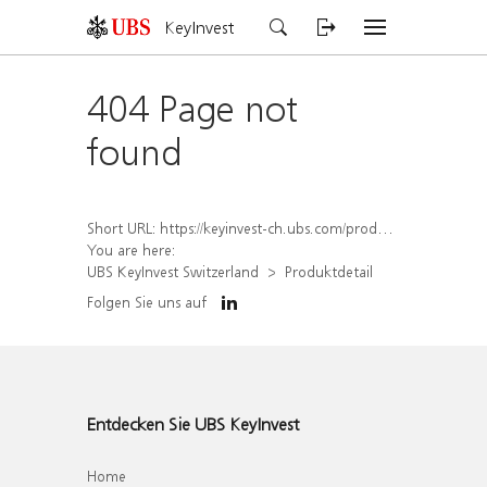
KeyInvest
404 Page not
found
Short URL:
https://keyinvest-ch.ubs.com/produkt/detail/index/isin/CH1575345546
You are here:
UBS KeyInvest Switzerland
Produktdetail
Folgen Sie uns auf
Entdecken Sie UBS KeyInvest
Home