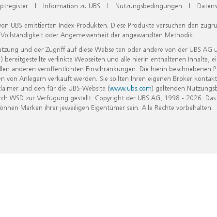
ptregister
|
Information zu UBS
|
Nutzungsbedingungen
|
Datens
 von UBS emittierten Index-Produkten. Diese Produkte versuchen den zugr
, Vollständigkeit oder Angemessenheit der angewandten Methodik.
Nutzung und der Zugriff auf diese Webseiten oder andere von der UBS AG 
eitgestellte verlinkte Webseiten und alle hierin enthaltenen Inhalte, e
allen anderen veröffentlichten Einschränkungen. Die hierin beschriebenen
n von Anlegern verkauft werden. Sie sollten Ihren eigenen Broker kontakt
laimer und den für die UBS-Website (
www.ubs.com
) geltenden Nutzungs
h WSD zur Verfügung gestellt. Copyright der UBS AG, 1998 - 2026. Das
nen Marken ihrer jeweiligen Eigentümer sein. Alle Rechte vorbehalten.