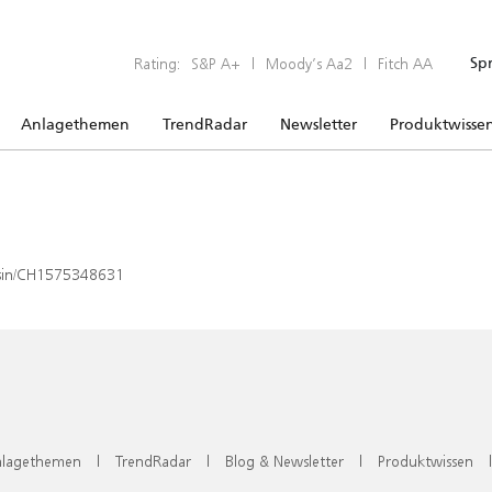
Rating:
S&P A+
|
Moody’s Aa2
|
Fitch AA
Sp
Anlagethemen
TrendRadar
Newsletter
Produktwisse
x/isin/CH1575348631
lagethemen
|
TrendRadar
|
Blog & Newsletter
|
Produktwissen
|