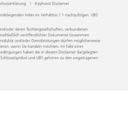
chutzerklärung
|
KeyInvest Disclaimer
undeliegenden Index im Verhältnis 1:1 nachzufolgen. UBS
und/oder deren Tochtergesellschaften, verbundenen
inschließlich veröffentlichter Dokumente (zusammen
 Produkte und/oder Dienstleistungen dürfen möglicherweise
ieren, wenn Sie handeln möchten. Im Falle eines
bedingungen haben die in diesem Disclaimer dargelegten
 Schlüsselsymbol und UBS gehören zu den eingetragenen