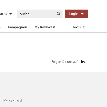
rache
Login
n
Kampagnen
My KeyInvest
Tools
Folgen Sie uns auf
My KeyInvest