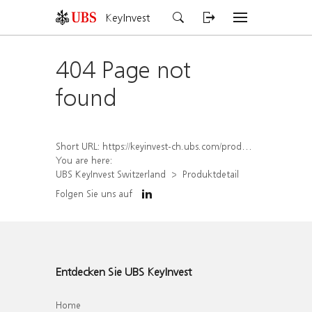
KeyInvest
404 Page not
found
Short URL:
https://keyinvest-ch.ubs.com/produkt/detail/index/isin/CH1575348714
You are here:
UBS KeyInvest Switzerland
Produktdetail
Folgen Sie uns auf
Entdecken Sie UBS KeyInvest
Home