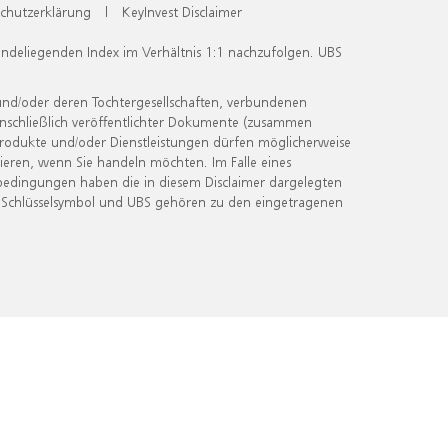
chutzerklärung
|
KeyInvest Disclaimer
undeliegenden Index im Verhältnis 1:1 nachzufolgen. UBS
und/oder deren Tochtergesellschaften, verbundenen
inschließlich veröffentlichter Dokumente (zusammen
 Produkte und/oder Dienstleistungen dürfen möglicherweise
ieren, wenn Sie handeln möchten. Im Falle eines
bedingungen haben die in diesem Disclaimer dargelegten
 Schlüsselsymbol und UBS gehören zu den eingetragenen