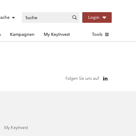
rache
Login
n
Kampagnen
My KeyInvest
Tools
Folgen Sie uns auf
My KeyInvest