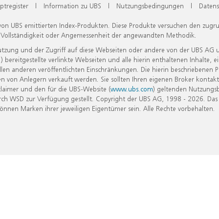
ptregister
|
Information zu UBS
|
Nutzungsbedingungen
|
Datens
 von UBS emittierten Index-Produkten. Diese Produkte versuchen den zugr
, Vollständigkeit oder Angemessenheit der angewandten Methodik.
Nutzung und der Zugriff auf diese Webseiten oder andere von der UBS AG 
eitgestellte verlinkte Webseiten und alle hierin enthaltenen Inhalte, e
allen anderen veröffentlichten Einschränkungen. Die hierin beschriebenen
n von Anlegern verkauft werden. Sie sollten Ihren eigenen Broker kontakt
laimer und den für die UBS-Website (
www.ubs.com
) geltenden Nutzungs
h WSD zur Verfügung gestellt. Copyright der UBS AG, 1998 - 2026. Das
nen Marken ihrer jeweiligen Eigentümer sein. Alle Rechte vorbehalten.