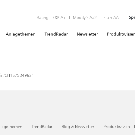
Rating:
S&P A+
|
Moody’s Aa2
|
Fitch AA
Sp
Anlagethemen
TrendRadar
Newsletter
Produktwisse
x/isin/CH1575349621
lagethemen
|
TrendRadar
|
Blog & Newsletter
|
Produktwissen
|