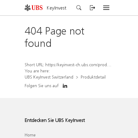
KeyInvest
404 Page not
found
Short URL:
https://keyinvest-ch.ubs.com/produkt/detail/index/isin/CH1575352567
You are here:
UBS KeyInvest Switzerland
Produktdetail
Folgen Sie uns auf
Entdecken Sie UBS KeyInvest
Home