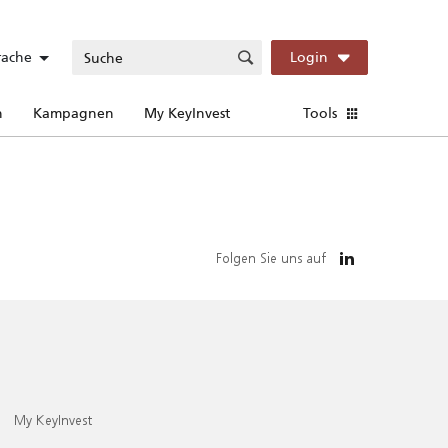
rache
Login
n
Kampagnen
My KeyInvest
Tools
Folgen Sie uns auf
My KeyInvest