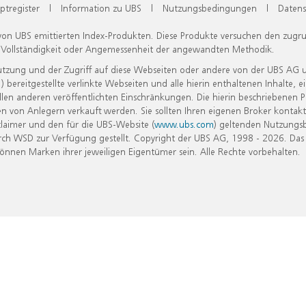
ptregister
|
Information zu UBS
|
Nutzungsbedingungen
|
Datens
 von UBS emittierten Index-Produkten. Diese Produkte versuchen den zugr
, Vollständigkeit oder Angemessenheit der angewandten Methodik.
Nutzung und der Zugriff auf diese Webseiten oder andere von der UBS AG 
eitgestellte verlinkte Webseiten und alle hierin enthaltenen Inhalte, e
allen anderen veröffentlichten Einschränkungen. Die hierin beschriebenen
n von Anlegern verkauft werden. Sie sollten Ihren eigenen Broker kontakt
laimer und den für die UBS-Website (
www.ubs.com
) geltenden Nutzungs
h WSD zur Verfügung gestellt. Copyright der UBS AG, 1998 - 2026. Das
nen Marken ihrer jeweiligen Eigentümer sein. Alle Rechte vorbehalten.