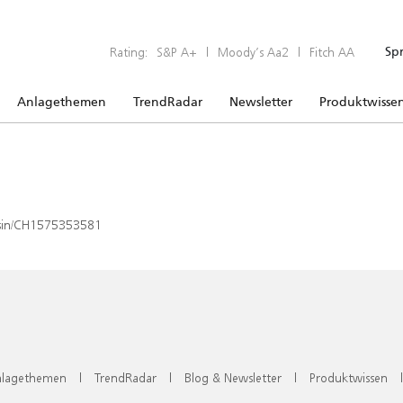
Rating:
S&P A+
|
Moody’s Aa2
|
Fitch AA
Sp
Anlagethemen
TrendRadar
Newsletter
Produktwisse
x/isin/CH1575353581
lagethemen
|
TrendRadar
|
Blog & Newsletter
|
Produktwissen
|