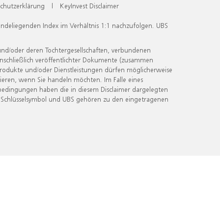
chutzerklärung
|
KeyInvest Disclaimer
undeliegenden Index im Verhältnis 1:1 nachzufolgen. UBS
und/oder deren Tochtergesellschaften, verbundenen
inschließlich veröffentlichter Dokumente (zusammen
 Produkte und/oder Dienstleistungen dürfen möglicherweise
ieren, wenn Sie handeln möchten. Im Falle eines
bedingungen haben die in diesem Disclaimer dargelegten
 Schlüsselsymbol und UBS gehören zu den eingetragenen