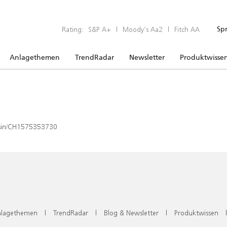
Rating:
S&P A+
|
Moody’s Aa2
|
Fitch AA
Sp
Anlagethemen
TrendRadar
Newsletter
Produktwisse
x/isin/CH1575353730
lagethemen
|
TrendRadar
|
Blog & Newsletter
|
Produktwissen
|