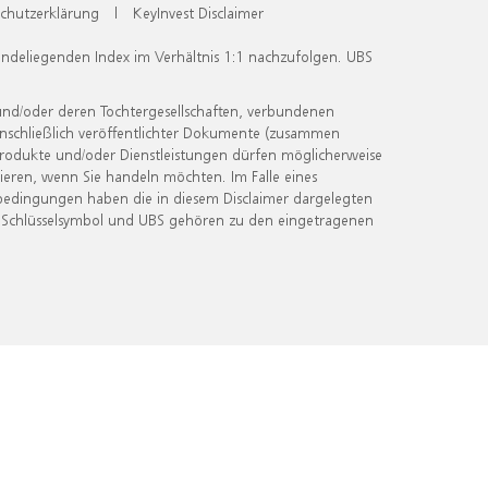
chutzerklärung
|
KeyInvest Disclaimer
undeliegenden Index im Verhältnis 1:1 nachzufolgen. UBS
und/oder deren Tochtergesellschaften, verbundenen
inschließlich veröffentlichter Dokumente (zusammen
 Produkte und/oder Dienstleistungen dürfen möglicherweise
ieren, wenn Sie handeln möchten. Im Falle eines
bedingungen haben die in diesem Disclaimer dargelegten
 Schlüsselsymbol und UBS gehören zu den eingetragenen