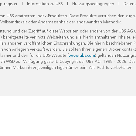
ptregister
|
Information zu UBS
|
Nutzungsbedingungen
|
Datens
 von UBS emittierten Index-Produkten. Diese Produkte versuchen den zugr
, Vollständigkeit oder Angemessenheit der angewandten Methodik.
Nutzung und der Zugriff auf diese Webseiten oder andere von der UBS AG 
eitgestellte verlinkte Webseiten und alle hierin enthaltenen Inhalte, e
allen anderen veröffentlichten Einschränkungen. Die hierin beschriebenen
n von Anlegern verkauft werden. Sie sollten Ihren eigenen Broker kontakt
laimer und den für die UBS-Website (
www.ubs.com
) geltenden Nutzungs
h WSD zur Verfügung gestellt. Copyright der UBS AG, 1998 - 2026. Das
nen Marken ihrer jeweiligen Eigentümer sein. Alle Rechte vorbehalten.