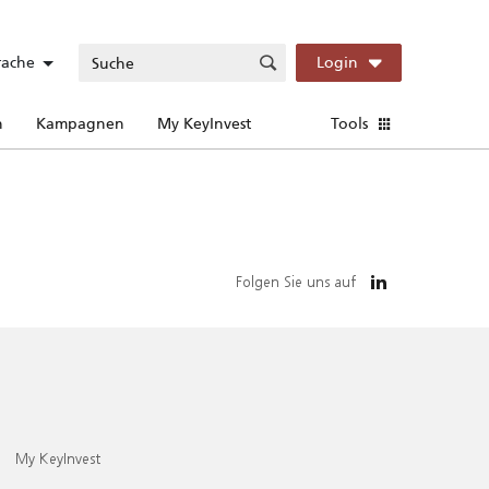
rache
Login
n
Kampagnen
My KeyInvest
Tools
Folgen Sie uns auf
My KeyInvest