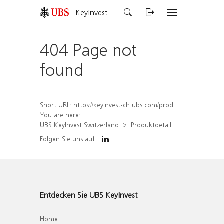
KeyInvest
404 Page not
found
Short URL:
https://keyinvest-ch.ubs.com/produkt/detail/index/isin/CH1575353961
You are here:
UBS KeyInvest Switzerland
Produktdetail
Folgen Sie uns auf
Entdecken Sie UBS KeyInvest
Home