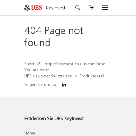
KeyInvest
404 Page not
found
Short URL:
https://keyinvest-ch.ubs.com/produkt/detail/index/isin/CH1575354050
You are here:
UBS KeyInvest Switzerland
Produktdetail
Folgen Sie uns auf
Entdecken Sie UBS KeyInvest
Home