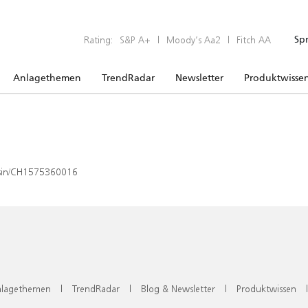
Rating:
S&P A+
|
Moody’s Aa2
|
Fitch AA
Sp
Anlagethemen
TrendRadar
Newsletter
Produktwisse
x/isin/CH1575360016
lagethemen
|
TrendRadar
|
Blog & Newsletter
|
Produktwissen
|