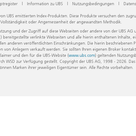
ptregister
|
Information zu UBS
|
Nutzungsbedingungen
|
Datens
 von UBS emittierten Index-Produkten. Diese Produkte versuchen den zugr
, Vollständigkeit oder Angemessenheit der angewandten Methodik.
Nutzung und der Zugriff auf diese Webseiten oder andere von der UBS AG 
eitgestellte verlinkte Webseiten und alle hierin enthaltenen Inhalte, e
allen anderen veröffentlichten Einschränkungen. Die hierin beschriebenen
n von Anlegern verkauft werden. Sie sollten Ihren eigenen Broker kontakt
laimer und den für die UBS-Website (
www.ubs.com
) geltenden Nutzungs
h WSD zur Verfügung gestellt. Copyright der UBS AG, 1998 - 2026. Das
nen Marken ihrer jeweiligen Eigentümer sein. Alle Rechte vorbehalten.