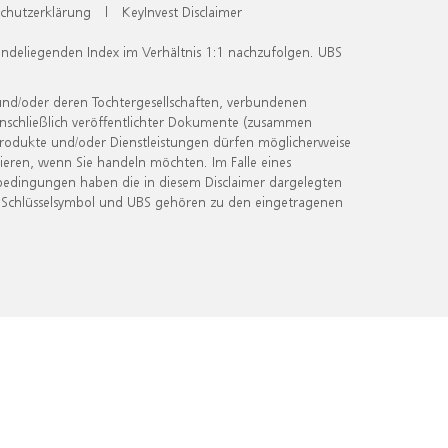
chutzerklärung
|
KeyInvest Disclaimer
undeliegenden Index im Verhältnis 1:1 nachzufolgen. UBS
und/oder deren Tochtergesellschaften, verbundenen
inschließlich veröffentlichter Dokumente (zusammen
 Produkte und/oder Dienstleistungen dürfen möglicherweise
ieren, wenn Sie handeln möchten. Im Falle eines
bedingungen haben die in diesem Disclaimer dargelegten
 Schlüsselsymbol und UBS gehören zu den eingetragenen