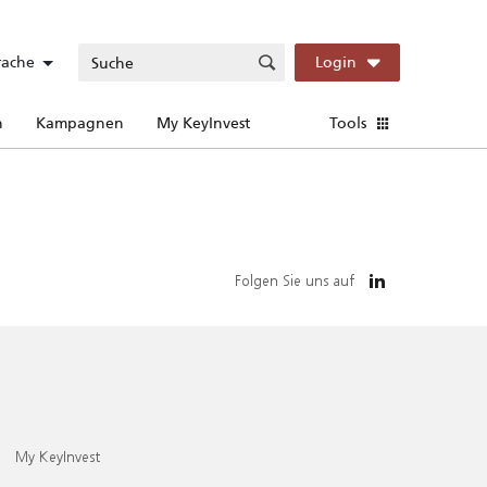
rache
Login
n
Kampagnen
My KeyInvest
Tools
Folgen Sie uns auf
My KeyInvest