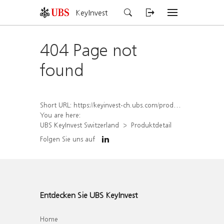
KeyInvest
404 Page not
found
Short URL:
https://keyinvest-ch.ubs.com/produkt/detail/index/isin/CH1575360297
You are here:
UBS KeyInvest Switzerland
Produktdetail
Folgen Sie uns auf
Entdecken Sie UBS KeyInvest
Home