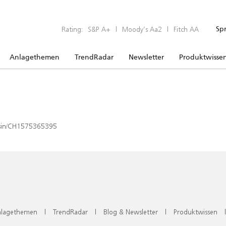
Rating:
S&P A+
|
Moody’s Aa2
|
Fitch AA
Sp
Anlagethemen
TrendRadar
Newsletter
Produktwisse
x/isin/CH1575365395
lagethemen
|
TrendRadar
|
Blog & Newsletter
|
Produktwissen
|