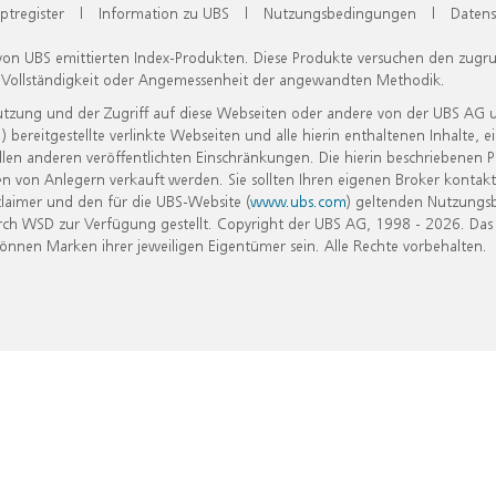
ptregister
|
Information zu UBS
|
Nutzungsbedingungen
|
Datens
 von UBS emittierten Index-Produkten. Diese Produkte versuchen den zugr
, Vollständigkeit oder Angemessenheit der angewandten Methodik.
Nutzung und der Zugriff auf diese Webseiten oder andere von der UBS AG 
eitgestellte verlinkte Webseiten und alle hierin enthaltenen Inhalte, e
allen anderen veröffentlichten Einschränkungen. Die hierin beschriebenen
n von Anlegern verkauft werden. Sie sollten Ihren eigenen Broker kontakt
laimer und den für die UBS-Website (
www.ubs.com
) geltenden Nutzungs
h WSD zur Verfügung gestellt. Copyright der UBS AG, 1998 - 2026. Das
nen Marken ihrer jeweiligen Eigentümer sein. Alle Rechte vorbehalten.