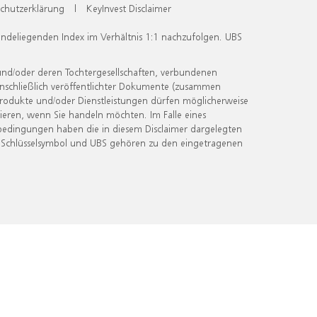
chutzerklärung
|
KeyInvest Disclaimer
undeliegenden Index im Verhältnis 1:1 nachzufolgen. UBS
und/oder deren Tochtergesellschaften, verbundenen
inschließlich veröffentlichter Dokumente (zusammen
 Produkte und/oder Dienstleistungen dürfen möglicherweise
ieren, wenn Sie handeln möchten. Im Falle eines
bedingungen haben die in diesem Disclaimer dargelegten
 Schlüsselsymbol und UBS gehören zu den eingetragenen