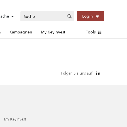
rache
Login
n
Kampagnen
My KeyInvest
Tools
Folgen Sie uns auf
My KeyInvest