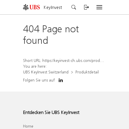
KeyInvest
404 Page not
found
Short URL:
https://keyinvest-ch.ubs.com/produkt/detail/index/isin/CH1575365429
You are here:
UBS KeyInvest Switzerland
Produktdetail
Folgen Sie uns auf
Entdecken Sie UBS KeyInvest
Home