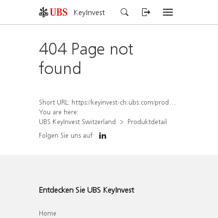
KeyInvest
404 Page not
found
Short URL:
https://keyinvest-ch.ubs.com/produkt/detail/index/isin/CH1575365635
You are here:
UBS KeyInvest Switzerland
Produktdetail
Folgen Sie uns auf
Entdecken Sie UBS KeyInvest
Home