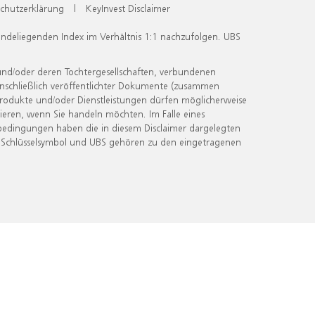
chutzerklärung
|
KeyInvest Disclaimer
undeliegenden Index im Verhältnis 1:1 nachzufolgen. UBS
und/oder deren Tochtergesellschaften, verbundenen
inschließlich veröffentlichter Dokumente (zusammen
 Produkte und/oder Dienstleistungen dürfen möglicherweise
ieren, wenn Sie handeln möchten. Im Falle eines
bedingungen haben die in diesem Disclaimer dargelegten
 Schlüsselsymbol und UBS gehören zu den eingetragenen