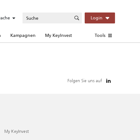
rache
Login
n
Kampagnen
My KeyInvest
Tools
Folgen Sie uns auf
My KeyInvest