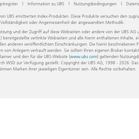
ptregister
|
Information zu UBS
|
Nutzungsbedingungen
|
Datens
 von UBS emittierten Index-Produkten. Diese Produkte versuchen den zugr
, Vollständigkeit oder Angemessenheit der angewandten Methodik.
Nutzung und der Zugriff auf diese Webseiten oder andere von der UBS AG 
eitgestellte verlinkte Webseiten und alle hierin enthaltenen Inhalte, e
allen anderen veröffentlichten Einschränkungen. Die hierin beschriebenen
n von Anlegern verkauft werden. Sie sollten Ihren eigenen Broker kontakt
laimer und den für die UBS-Website (
www.ubs.com
) geltenden Nutzungs
h WSD zur Verfügung gestellt. Copyright der UBS AG, 1998 - 2026. Das
nen Marken ihrer jeweiligen Eigentümer sein. Alle Rechte vorbehalten.