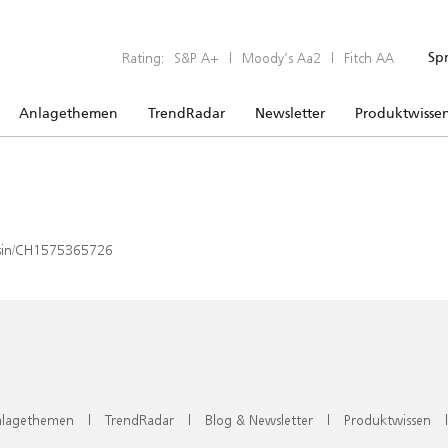
Rating:
S&P A+
|
Moody’s Aa2
|
Fitch AA
Sp
Anlagethemen
TrendRadar
Newsletter
Produktwisse
x/isin/CH1575365726
lagethemen
|
TrendRadar
|
Blog & Newsletter
|
Produktwissen
|