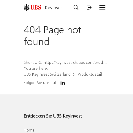
KeyInvest
404 Page not
found
Short URL:
https://keyinvest-ch.ubs.com/produkt/detail/index/isin/CH1575365924
You are here:
UBS KeyInvest Switzerland
Produktdetail
Folgen Sie uns auf
Entdecken Sie UBS KeyInvest
Home