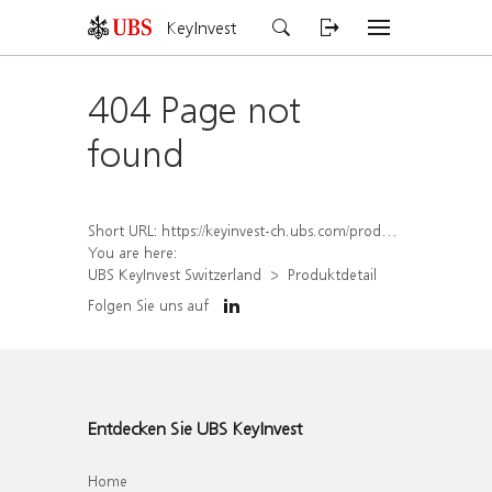
KeyInvest
404 Page not
found
Short URL:
https://keyinvest-ch.ubs.com/produkt/detail/index/isin/CH1575365973
You are here:
UBS KeyInvest Switzerland
Produktdetail
Folgen Sie uns auf
Entdecken Sie UBS KeyInvest
Home