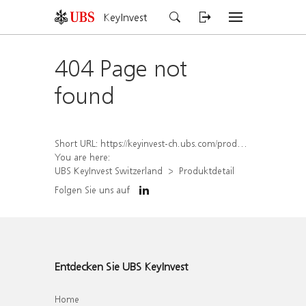
KeyInvest
404 Page not
found
Short URL:
https://keyinvest-ch.ubs.com/produkt/detail/index/isin/CH1576562040
You are here:
UBS KeyInvest Switzerland
Produktdetail
Folgen Sie uns auf
Entdecken Sie UBS KeyInvest
Home