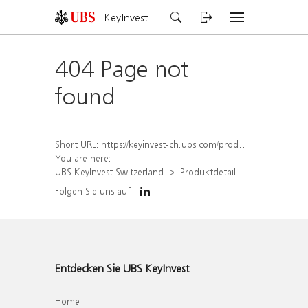
KeyInvest
404 Page not
found
Short URL:
https://keyinvest-ch.ubs.com/produkt/detail/index/isin/CH1576564202
You are here:
UBS KeyInvest Switzerland
Produktdetail
Folgen Sie uns auf
Entdecken Sie UBS KeyInvest
Home