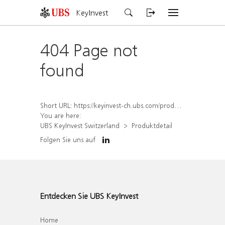
KeyInvest
404 Page not
found
Short URL:
https://keyinvest-ch.ubs.com/produkt/detail/index/isin/CH1576564582
You are here:
UBS KeyInvest Switzerland
Produktdetail
Folgen Sie uns auf
Entdecken Sie UBS KeyInvest
Home