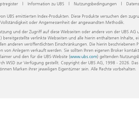
ptregister
|
Information zu UBS
|
Nutzungsbedingungen
|
Datens
 von UBS emittierten Index-Produkten. Diese Produkte versuchen den zugr
, Vollständigkeit oder Angemessenheit der angewandten Methodik.
Nutzung und der Zugriff auf diese Webseiten oder andere von der UBS AG 
eitgestellte verlinkte Webseiten und alle hierin enthaltenen Inhalte, e
allen anderen veröffentlichten Einschränkungen. Die hierin beschriebenen
n von Anlegern verkauft werden. Sie sollten Ihren eigenen Broker kontakt
laimer und den für die UBS-Website (
www.ubs.com
) geltenden Nutzungs
h WSD zur Verfügung gestellt. Copyright der UBS AG, 1998 - 2026. Das
nen Marken ihrer jeweiligen Eigentümer sein. Alle Rechte vorbehalten.