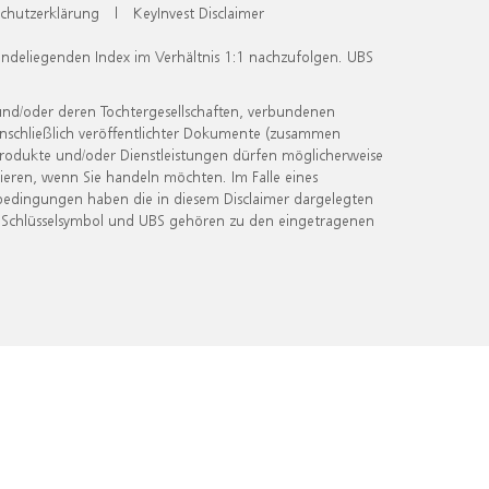
chutzerklärung
|
KeyInvest Disclaimer
undeliegenden Index im Verhältnis 1:1 nachzufolgen. UBS
und/oder deren Tochtergesellschaften, verbundenen
inschließlich veröffentlichter Dokumente (zusammen
 Produkte und/oder Dienstleistungen dürfen möglicherweise
ieren, wenn Sie handeln möchten. Im Falle eines
bedingungen haben die in diesem Disclaimer dargelegten
 Schlüsselsymbol und UBS gehören zu den eingetragenen