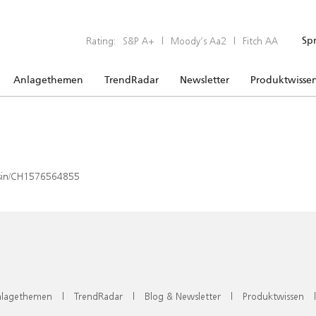
Rating:
S&P A+
|
Moody’s Aa2
|
Fitch AA
Sp
Anlagethemen
TrendRadar
Newsletter
Produktwisse
x/isin/CH1576564855
lagethemen
|
TrendRadar
|
Blog & Newsletter
|
Produktwissen
|