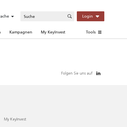
rache
Login
n
Kampagnen
My KeyInvest
Tools
Folgen Sie uns auf
My KeyInvest