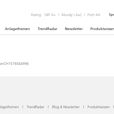
Rating:
S&P A+
|
Moody’s Aa2
|
Fitch AA
Sp
Anlagethemen
TrendRadar
Newsletter
Produktwisse
x/isin/CH1576564996
lagethemen
|
TrendRadar
|
Blog & Newsletter
|
Produktwissen
|