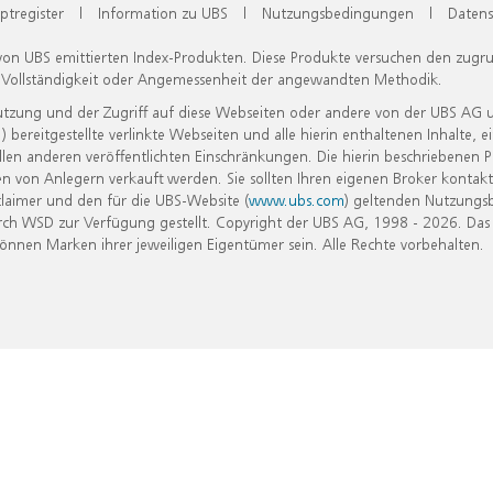
ptregister
|
Information zu UBS
|
Nutzungsbedingungen
|
Datens
 von UBS emittierten Index-Produkten. Diese Produkte versuchen den zugr
, Vollständigkeit oder Angemessenheit der angewandten Methodik.
Nutzung und der Zugriff auf diese Webseiten oder andere von der UBS AG 
eitgestellte verlinkte Webseiten und alle hierin enthaltenen Inhalte, e
allen anderen veröffentlichten Einschränkungen. Die hierin beschriebenen
n von Anlegern verkauft werden. Sie sollten Ihren eigenen Broker kontakt
laimer und den für die UBS-Website (
www.ubs.com
) geltenden Nutzungs
h WSD zur Verfügung gestellt. Copyright der UBS AG, 1998 - 2026. Das
nen Marken ihrer jeweiligen Eigentümer sein. Alle Rechte vorbehalten.