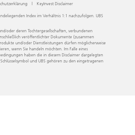
chutzerklärung
|
KeyInvest Disclaimer
undeliegenden Index im Verhältnis 1:1 nachzufolgen. UBS
und/oder deren Tochtergesellschaften, verbundenen
inschließlich veröffentlichter Dokumente (zusammen
 Produkte und/oder Dienstleistungen dürfen möglicherweise
ieren, wenn Sie handeln möchten. Im Falle eines
bedingungen haben die in diesem Disclaimer dargelegten
 Schlüsselsymbol und UBS gehören zu den eingetragenen