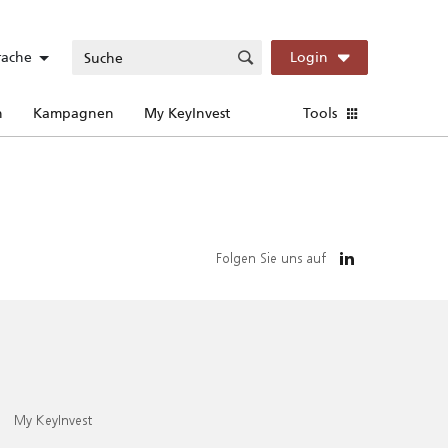
rache
Login
n
Kampagnen
My KeyInvest
Tools
Folgen Sie uns auf
My KeyInvest