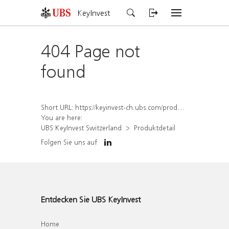
KeyInvest
404 Page not
found
Short URL:
https://keyinvest-ch.ubs.com/produkt/detail/index/isin/CH1576565365
You are here:
UBS KeyInvest Switzerland
Produktdetail
Folgen Sie uns auf
Entdecken Sie UBS KeyInvest
Home