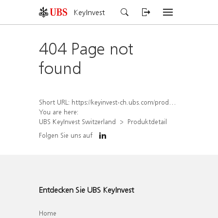
KeyInvest
404 Page not
found
Short URL:
https://keyinvest-ch.ubs.com/produkt/detail/index/isin/CH1576565407
You are here:
UBS KeyInvest Switzerland
Produktdetail
Folgen Sie uns auf
Entdecken Sie UBS KeyInvest
Home