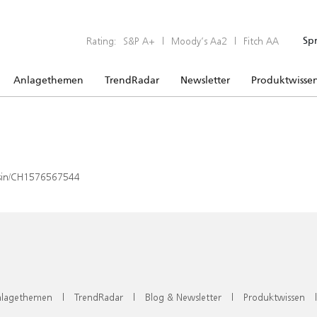
Rating:
S&P A+
|
Moody’s Aa2
|
Fitch AA
Sp
Anlagethemen
TrendRadar
Newsletter
Produktwisse
x/isin/CH1576567544
lagethemen
|
TrendRadar
|
Blog & Newsletter
|
Produktwissen
|