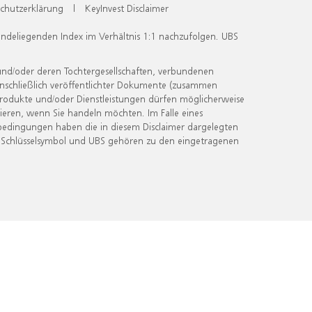
chutzerklärung
|
KeyInvest Disclaimer
undeliegenden Index im Verhältnis 1:1 nachzufolgen. UBS
und/oder deren Tochtergesellschaften, verbundenen
inschließlich veröffentlichter Dokumente (zusammen
 Produkte und/oder Dienstleistungen dürfen möglicherweise
ieren, wenn Sie handeln möchten. Im Falle eines
bedingungen haben die in diesem Disclaimer dargelegten
 Schlüsselsymbol und UBS gehören zu den eingetragenen