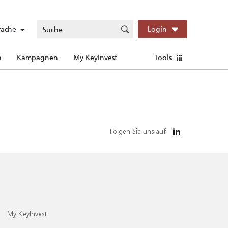
rache
Login
n
Kampagnen
My KeyInvest
Tools
Folgen Sie uns auf
My KeyInvest