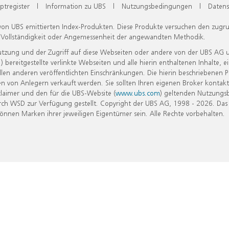
ptregister
|
Information zu UBS
|
Nutzungsbedingungen
|
Datens
 von UBS emittierten Index-Produkten. Diese Produkte versuchen den zugr
, Vollständigkeit oder Angemessenheit der angewandten Methodik.
Nutzung und der Zugriff auf diese Webseiten oder andere von der UBS AG 
eitgestellte verlinkte Webseiten und alle hierin enthaltenen Inhalte, e
allen anderen veröffentlichten Einschränkungen. Die hierin beschriebenen
n von Anlegern verkauft werden. Sie sollten Ihren eigenen Broker kontakt
laimer und den für die UBS-Website (
www.ubs.com
) geltenden Nutzungs
h WSD zur Verfügung gestellt. Copyright der UBS AG, 1998 - 2026. Das
nen Marken ihrer jeweiligen Eigentümer sein. Alle Rechte vorbehalten.