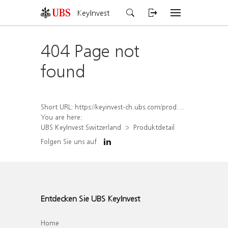
KeyInvest
404 Page not
found
Short URL:
https://keyinvest-ch.ubs.com/produkt/detail/index/isin/CH1576568559
You are here:
UBS KeyInvest Switzerland
Produktdetail
Folgen Sie uns auf
Entdecken Sie UBS KeyInvest
Home